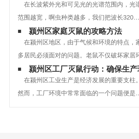
在长波紫外光和可见光的光谱范围内，光
范围越宽，啊虫种类越多，我们把波长320
680nm覆盖长波紫外光和可见光的光谱范围
颍州区家庭灭鼠的攻略方法
在颍州区地区，由于气候和环境的特点，
光源称为宽谱啊虫光源，宽谱啊虫光源啊杀
多居民必须面对的问题。老鼠不仅破坏家居
虫种类多，效果好，数量大，宽谱啊虫光
带病菌，对家庭成员的健康构成威胁。因此
颍州区工厂灭鼠行动：确保生产
在颍州区工业生产是经济发展的重要支柱
效的灭鼠措施至关重要。以下是颍州区虫虫
然而，工厂环境中常常面临的一个问题便是
害。老鼠不仅破坏生产材料，还可能咬坏电
线，造成安全隐患。更重要的是，它们可能
带并传播疾病，对员工健康构成威胁。因此